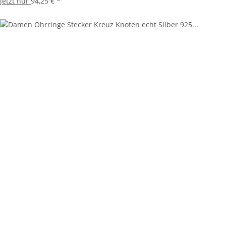
jetzt nur
94,25 €
*