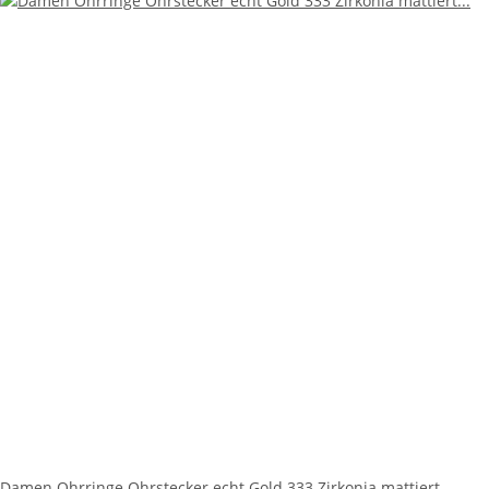
Damen Ohrringe Ohrstecker echt Gold 333 Zirkonia mattiert