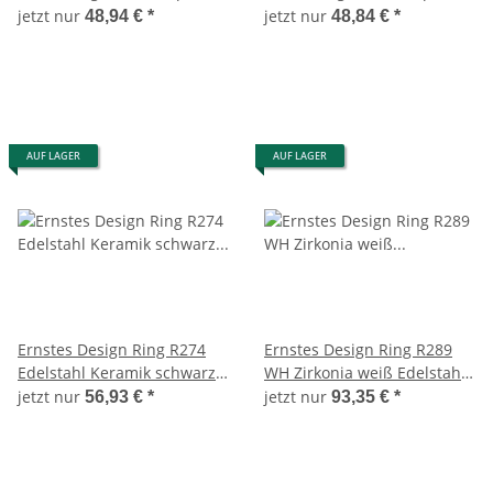
10 mm Weite 56 Neu Top
10mm Weite 56
jetzt nur
jetzt nur
48,94 €
*
48,84 €
*
AUF LAGER
AUF LAGER
Ernstes Design Ring R274
Ernstes Design Ring R289
Edelstahl Keramik schwarz
WH Zirkonia weiß Edelstahl
Auflage Weite 60 Keramic
poliert 3 mm Weite 55
jetzt nur
jetzt nur
56,93 €
*
93,35 €
*