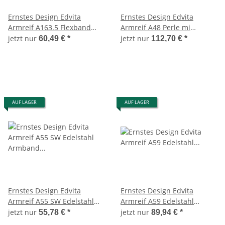
Ernstes Design Edvita
Ernstes Design Edvita
Armreif A163.5 Flexband
Armreif A48 Perle mi
Edelstahl Armband Neu
Edelstahl Armband Neu
jetzt nur
jetzt nur
60,49 €
*
112,70 €
*
Rotgold besc
Zuchtperle Neu
AUF LAGER
AUF LAGER
Ernstes Design Edvita
Ernstes Design Edvita
Armreif A55 SW Edelstahl
Armreif A59 Edelstahl
Armband Lederband Neu 20
Königsarmband Armband
jetzt nur
jetzt nur
55,78 €
*
89,94 €
*
cm Top
Neu