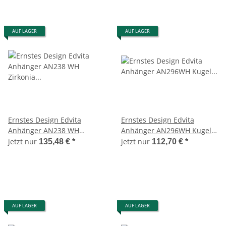
AUF LAGER
AUF LAGER
Ernstes Design Edvita
Ernstes Design Edvita
Anhänger AN238 WH
Anhänger AN296WH Kugel
Zirkonia Edelstahl
Edelstahl Altbronze
jetzt nur
jetzt nur
135,48 €
*
112,70 €
*
Wechselanhänger
Wechselanhänger
AUF LAGER
AUF LAGER