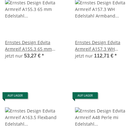
Ernstes Design Edvita
Ernstes Design Edvita
Armreif A155.3 65 mm
Armreif A157.3 WH
Edelstahl Armband Neu
Edelstahl Armband Neu
jetzt nur
jetzt nur
53,27 €
*
112,71 €
*
Rotgold besch.
Zirkonia weiß 65mm
AUF LAGER
AUF LAGER