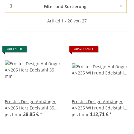
Filter und Sortierung
Artikel 1 - 20 von 27
AUF LAGER
AUSVERKAUFT
Ernstes Design Anhänger
Ernstes Design Anhänger
AN205 Herz Edelstahl 35
AN235 WH rund Edelstahl
mm
schwarz beschichtet
jetzt nur
jetzt nur
39,85 €
*
112,71 €
*
Zirkonia Neu