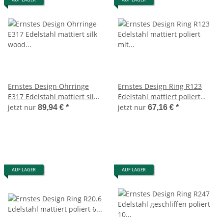
Ernstes Design Ohrringe
Ernstes Design Ring R123
E317 Edelstahl mattiert silk
Edelstahl mattiert poliert
wood weiß Neu UVP89,-
mit Perle Weite 59 Zuchtperl
jetzt nur
jetzt nur
89,94 €
*
67,16 €
*
AUF LAGER
AUF LAGER