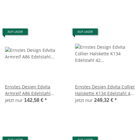
AUF LAGER
AUF LAGER
Ernstes Design Edvita
Ernstes Design Edvita Collier
Armreif A86 Edelstahl
Halskette K134 Edelstahl 42
Königsarmband Armband
cm Collier Neu
jetzt nur
jetzt nur
142,58 €
*
249,32 €
*
Gelbgold besc
AUF LAGER
AUF LAGER