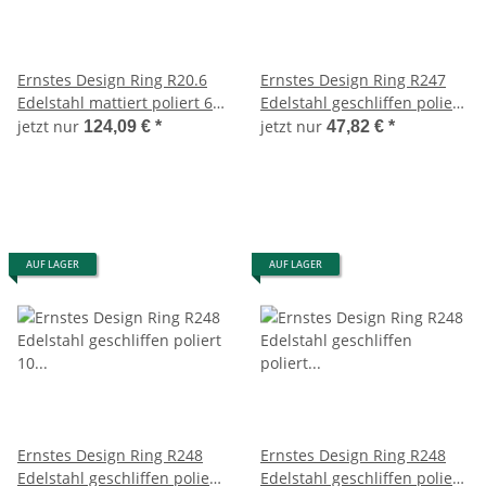
Ernstes Design Ring R20.6
Ernstes Design Ring R247
Edelstahl mattiert poliert 6
Edelstahl geschliffen poliert
mm Weite 56 Neu Top
10 mm Weite 53 Neu
jetzt nur
jetzt nur
124,09 €
*
47,82 €
*
AUF LAGER
AUF LAGER
Ernstes Design Ring R248
Ernstes Design Ring R248
Edelstahl geschliffen poliert
Edelstahl geschliffen poliert