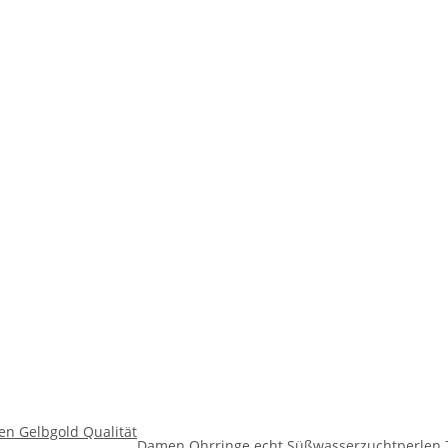
n Gelbgold Qualität
Damen Ohrringe echt Süßwasserzuchtperlen 