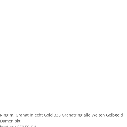
Ring m. Granat in echt Gold 333 Granatring alle Weiten Gelbgold
Damen 8kt
jetzt nur
550,50 €
*