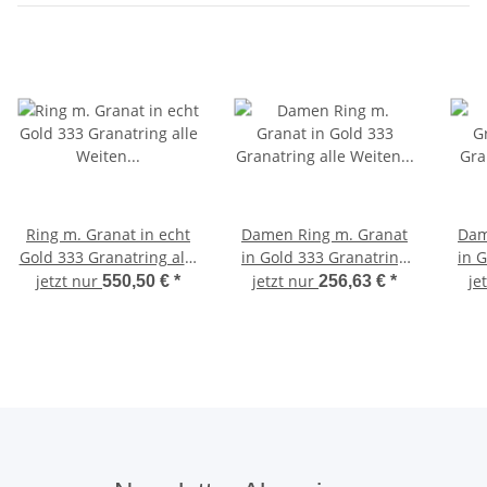
Ring m. Granat in echt
Damen Ring m. Granat
Dam
Gold 333 Granatring alle
in Gold 333 Granatring
in 
Weiten Gelbgold Damen
alle Weiten Gelbgold
G
jetzt nur
jetzt nur
je
550,50 €
*
256,63 €
*
8kt
Qualität 8940/3