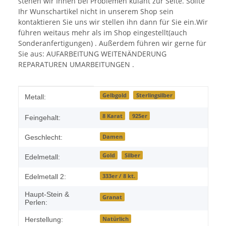
stehen wir Ihnen bei Problemen kulant zur Seite. Sollte
Ihr Wunschartikel nicht in unserem Shop sein
kontaktieren Sie uns wir stellen ihn dann für Sie ein.Wir
führen weitaus mehr als im Shop eingestellt(auch
Sonderanfertigungen) . Außerdem führen wir gerne für
Sie aus: AUFARBEITUNG WEITENÄNDERUNG
REPARATUREN UMARBEITUNGEN .
Produkteigenschaft
Wert
Gelbgold
Sterlingsilber
Metall:
8 Karat
925er
Feingehalt:
Damen
Geschlecht:
Gold
Silber
Edelmetall:
333er / 8 kt.
Edelmetall 2:
Haupt-Stein &
Granat
Perlen:
Natürlich
Herstellung: