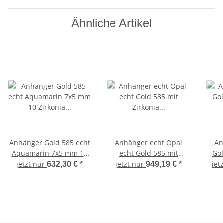
Ähnliche Artikel
Anhänger Gold 585 echt
Anhänger echt Opal
An
Aquamarin 7x5 mm 10
echt Gold 585 mit
Gol
Zirkonia Gelbgold
Zirkonia Milchopal
Mil
jetzt nur
jetzt nur
jet
632,30 €
*
949,19 €
*
Damen
Gelbgold Damen