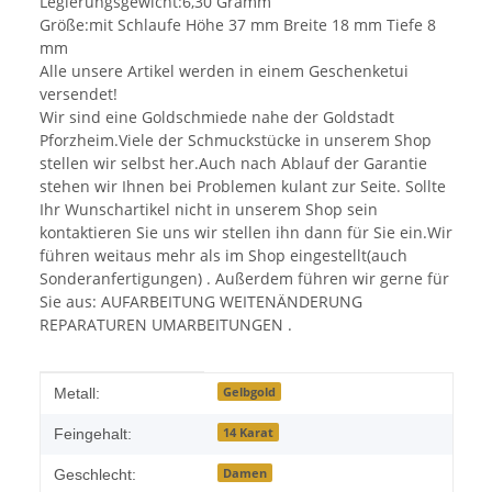
Legierungsgewicht:6,30 Gramm
Größe:mit Schlaufe Höhe 37 mm Breite 18 mm Tiefe 8
mm
Alle unsere Artikel werden in einem Geschenketui
versendet!
Wir sind eine Goldschmiede nahe der Goldstadt
Pforzheim.Viele der Schmuckstücke in unserem Shop
stellen wir selbst her.Auch nach Ablauf der Garantie
stehen wir Ihnen bei Problemen kulant zur Seite. Sollte
Ihr Wunschartikel nicht in unserem Shop sein
kontaktieren Sie uns wir stellen ihn dann für Sie ein.Wir
führen weitaus mehr als im Shop eingestellt(auch
Sonderanfertigungen) . Außerdem führen wir gerne für
Sie aus: AUFARBEITUNG WEITENÄNDERUNG
REPARATUREN UMARBEITUNGEN .
Produkteigenschaft
Wert
Gelbgold
Metall:
14 Karat
Feingehalt:
Damen
Geschlecht: