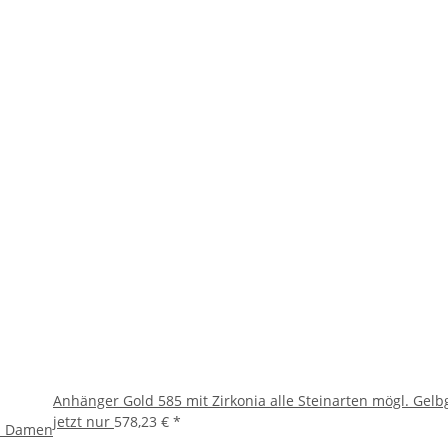
Anhänger Gold 585 mit Zirkonia alle Steinarten mögl. Gel
jetzt nur
578,23 €
*
ld Damen