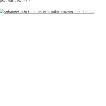
jetzt nur
949,19 €
*