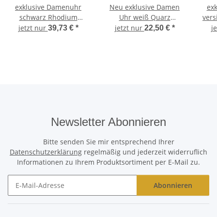
exklusive Damenuhr
Neu exklusive Damen
ex
schwarz Rhodium
Uhr weiß Quarz
vers
plattiert Quarz mit
Spangenuhr Spange
S
jetzt nur
jetzt nur
j
39,73 €
*
22,50 €
*
Kristall
crystal blue quadratisch
G
Newsletter Abonnieren
Bitte senden Sie mir entsprechend Ihrer
Datenschutzerklärung
regelmäßig und jederzeit widerruflich
Informationen zu Ihrem Produktsortiment per E-Mail zu.
Abonnieren
Newsletter Abonnieren