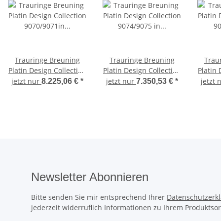
Trauringe Breuning
Trauringe Breuning
Trau
Platin Design Collection
Platin Design Collection
Platin 
9070/9071in Platin
9074/9075 in Platin
9072
jetzt nur
jetzt nur
jetzt 
8.225,06 €
*
7.350,53 €
*
950/-
950/-
Newsletter Abonnieren
Bitte senden Sie mir entsprechend Ihrer
Datenschutzerk
jederzeit widerruflich Informationen zu Ihrem Produktsor