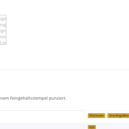
benem Feingehaltsstempel punziert.
Platinum
Sterlingsilbe
925