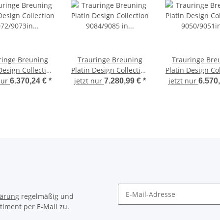
ringe Breuning
Trauringe Breuning
Trauringe Bre
Design Collection
Platin Design Collection
Platin Design Co
/9073in Platin
9084/9085 in Platin
9050/9051in P
nur
jetzt nur
jetzt nur
6.370,24 €
*
7.280,99 €
*
6.570
950/-
950/-
950/-
lärung
regelmäßig und
timent per E-Mail zu.
Newsletter Abonnieren