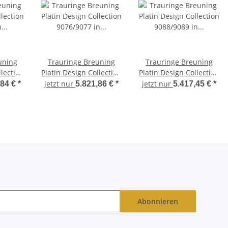
uning
Trauringe Breuning
Trauringe Breuning
llection
Platin Design Collection
Platin Design Collection
latin
9076/9077 in Platin
9088/9089 in Platin
jetzt nur
jetzt nur
,84 €
*
5.821,86 €
*
5.417,45 €
*
950/-
950/-
Abonnieren