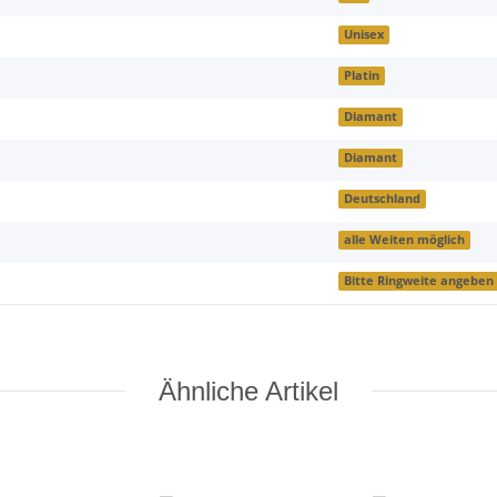
Unisex
Platin
Diamant
Diamant
Deutschland
alle Weiten möglich
Bitte Ringweite angeben
Ähnliche Artikel