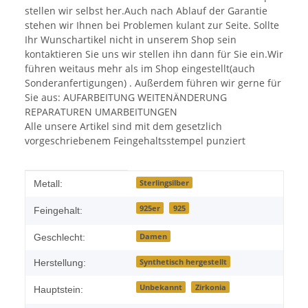
stellen wir selbst her.Auch nach Ablauf der Garantie
stehen wir Ihnen bei Problemen kulant zur Seite. Sollte
Ihr Wunschartikel nicht in unserem Shop sein
kontaktieren Sie uns wir stellen ihn dann für Sie ein.Wir
führen weitaus mehr als im Shop eingestellt(auch
Sonderanfertigungen) . Außerdem führen wir gerne für
Sie aus: AUFARBEITUNG WEITENÄNDERUNG
REPARATUREN UMARBEITUNGEN
Alle unsere Artikel sind mit dem gesetzlich
vorgeschriebenem Feingehaltsstempel punziert
Produkteigenschaft
Wert
Sterlingsilber
Metall:
925er
925
Feingehalt:
Damen
Geschlecht:
Synthetisch hergestellt
Herstellung:
Unbekannt
Zirkonia
Hauptstein: