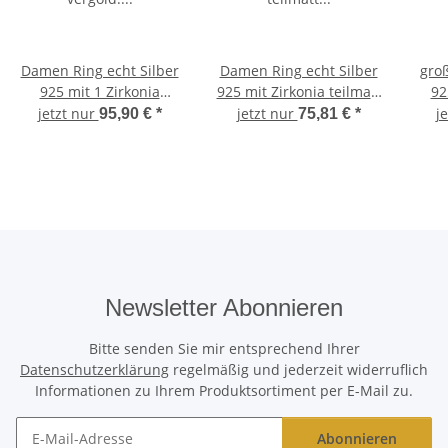
Damen Ring echt Silber
Damen Ring echt Silber
groß
925 mit 1 Zirkonia
925 mit Zirkonia teilmatt
92
vergold. Sterlingsilber
Sterlingsilber
St
jetzt nur
jetzt nur
j
95,90 €
*
75,81 €
*
Qualität
Newsletter Abonnieren
Bitte senden Sie mir entsprechend Ihrer
Datenschutzerklärung
regelmäßig und jederzeit widerruflich
Informationen zu Ihrem Produktsortiment per E-Mail zu.
Abonnieren