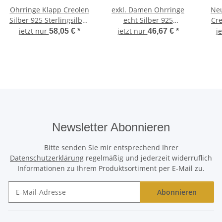
Ohrringe Klapp Creolen
exkl. Damen Ohrringe
Ne
Silber 925 Sterlingsilber
echt Silber 925
Cre
16 mm Klappcreolen
Sterlingsilber Clip gute
mm
jetzt nur
jetzt nur
j
58,05 €
*
46,67 €
*
Qualität Ohrclip
4x2
Newsletter Abonnieren
Bitte senden Sie mir entsprechend Ihrer
Datenschutzerklärung
regelmäßig und jederzeit widerruflich
Informationen zu Ihrem Produktsortiment per E-Mail zu.
Abonnieren
Newsletter Abonnieren