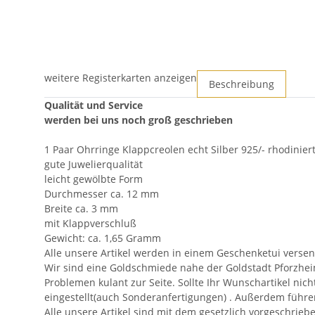
weitere Registerkarten anzeigen
Beschreibung
Qualität und Service
werden bei uns noch groß geschrieben
1 Paar Ohrringe Klappcreolen echt Silber 925/- rhodinier
gute Juwelierqualität
leicht gewölbte Form
Durchmesser ca. 12 mm
Breite ca. 3 mm
mit Klappverschluß
Gewicht: ca. 1,65 Gramm
Alle unsere Artikel werden in einem Geschenketui versen
Wir sind eine Goldschmiede nahe der Goldstadt Pforzhei
Problemen kulant zur Seite. Sollte Ihr Wunschartikel nic
eingestellt(auch Sonderanfertigungen) . Außerdem f
Alle unsere Artikel sind mit dem gesetzlich vorgeschrie