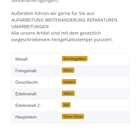
Sonderanfertigungen) .
Außerdem führen wir gerne für Sie aus:
AUFARBEITUNG WEITENÄNDERUNG REPARATUREN
UMARBEITUNGEN
Alle unsere Artikel sind mit dem gesetzlich
vorgeschriebenem Feingehaltsstempel punziert.
Produkteigenschaft
Wert
Sterlingsilber
Metall:
925er
Feingehalt:
Unisex
Geschlecht:
Silber
Edelmetall:
925
Edelmetall 2:
Ohne Stein
Hauptstein: