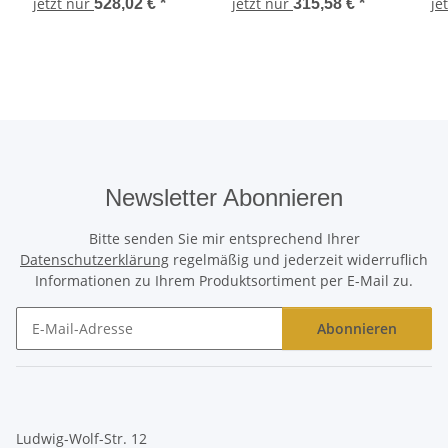
6,5 mm 60 cm
schwer Sterlingsilber
sch
jetzt nur
jetzt nur
je
528,02 €
*
315,58 €
*
Sterlingsilber Unisex
Unisex
Newsletter Abonnieren
Bitte senden Sie mir entsprechend Ihrer
Datenschutzerklärung
regelmäßig und jederzeit widerruflich
Informationen zu Ihrem Produktsortiment per E-Mail zu.
Abonnieren
Newsletter Abonnieren
Ludwig-Wolf-Str. 12