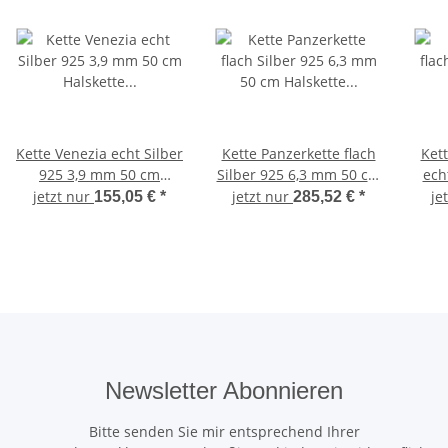
Kette Venezia echt Silber
Kette Panzerkette flach
Kett
925 3,9 mm 50 cm
Silber 925 6,3 mm 50 cm
ech
Halskette Sterlingsilber
Halskette Sterlingsilber
jetzt nur
jetzt nur
je
155,05 €
*
285,52 €
*
Unisex
Unisex
Ste
Newsletter Abonnieren
Bitte senden Sie mir entsprechend Ihrer