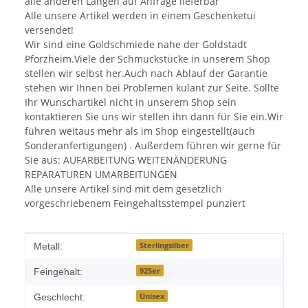
alle anderen Längen auf Anfrage lieferbar
Alle unsere Artikel werden in einem Geschenketui
versendet!
Wir sind eine Goldschmiede nahe der Goldstadt
Pforzheim.Viele der Schmuckstücke in unserem Shop
stellen wir selbst her.Auch nach Ablauf der Garantie
stehen wir Ihnen bei Problemen kulant zur Seite. Sollte
Ihr Wunschartikel nicht in unserem Shop sein
kontaktieren Sie uns wir stellen ihn dann für Sie ein.Wir
führen weitaus mehr als im Shop eingestellt(auch
Sonderanfertigungen) . Außerdem führen wir gerne für
Sie aus: AUFARBEITUNG WEITENÄNDERUNG
REPARATUREN UMARBEITUNGEN
Alle unsere Artikel sind mit dem gesetzlich
vorgeschriebenem Feingehaltsstempel punziert
Produkteigenschaft
Wert
Sterlingsilber
Metall:
925er
Feingehalt:
Unisex
Geschlecht: