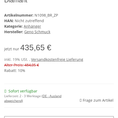
Diamant
Artikelnummer:
N1098_BR_ZP
HAN:
Nicht zutreffend
Kategorie:
Anhänger
Hersteller:
Geno Schmuck
435,65 €
jetzt nur
inkl. 19% USt. ,
Versandkostenfreie Lieferung
Alter Preis: 484,05 €
Rabatt:
10%
Sofort verfügbar
Lieferzeit:
2 - 3 Werktage
(DE - Ausland
Frage zum Artikel
abweichend)