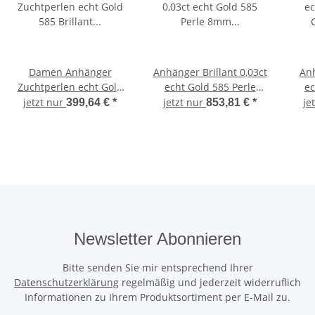
Damen Anhänger
Anhänger Brillant 0,03ct
An
Zuchtperlen echt Gold
echt Gold 585 Perle
ec
585 Brillant 0,01 Perlen
8mm matt. Gelbgold
jetzt nur
jetzt nur
je
399,64 €
*
853,81 €
*
Gelbgold Diamant
Diamant
Newsletter Abonnieren
Bitte senden Sie mir entsprechend Ihrer
Datenschutzerklärung
regelmäßig und jederzeit widerruflich
Informationen zu Ihrem Produktsortiment per E-Mail zu.