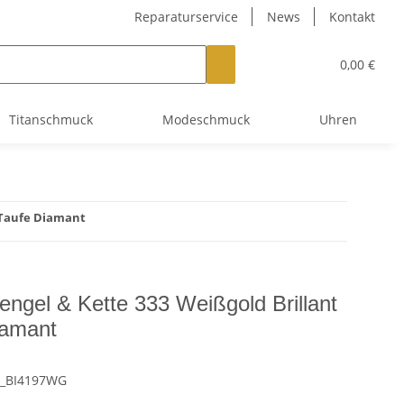
Reparaturservice
News
Kontakt
0,00 €
Titanschmuck
Modeschmuck
Uhren
t Taufe Diamant
engel & Kette 333 Weißgold Brillant
iamant
_BI4197WG