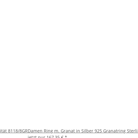
lität 8118/8GR
Damen Ring m. Granat in Silber 925 Granatring Sterl
jetzt nur
167,35 €
*