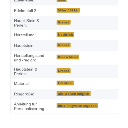
Edelmetall:
585er / 14 kt.
Edelmetall 2:
Haupt-Stein &
Granat
Perlen:
Natürlich
Herstellung:
Granat
Hauptstein:
Herstellungsland
Deutschland
und -region:
Hauptstein &
Granat
Perlen:
Edelstein
Material:
alle Weiten möglich
Ringgröße:
Anleitung für
Bitte Ringweite angeben
Personalisierung: