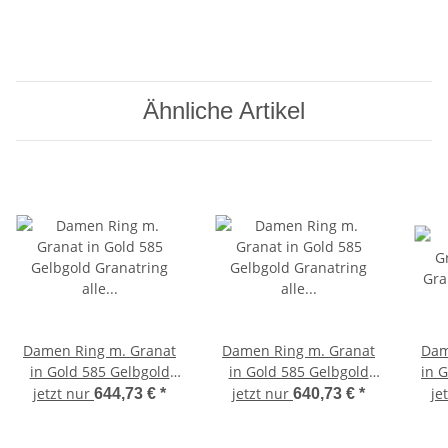
Ähnliche Artikel
Damen Ring m. Granat
Damen Ring m. Granat
Dam
in Gold 585 Gelbgold
in Gold 585 Gelbgold
in 
Granatring alle Weiten
Granatring alle Weiten
G
jetzt nur
jetzt nur
je
644,73 €
*
640,73 €
*
8315/5GR
8531/5GR