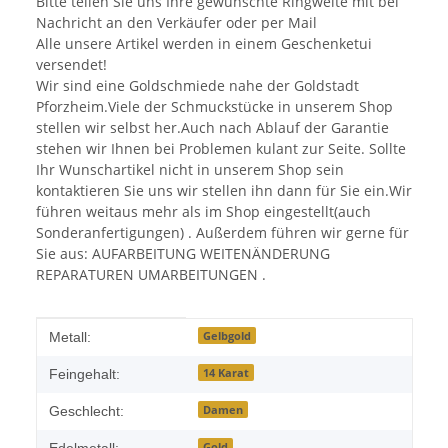
Bitte teilen Sie uns Ihre gewünschte Ringweite mit bei
Nachricht an den Verkäufer oder per Mail
Alle unsere Artikel werden in einem Geschenketui
versendet!
Wir sind eine Goldschmiede nahe der Goldstadt
Pforzheim.Viele der Schmuckstücke in unserem Shop
stellen wir selbst her.Auch nach Ablauf der Garantie
stehen wir Ihnen bei Problemen kulant zur Seite. Sollte
Ihr Wunschartikel nicht in unserem Shop sein
kontaktieren Sie uns wir stellen ihn dann für Sie ein.Wir
führen weitaus mehr als im Shop eingestellt(auch
Sonderanfertigungen) . Außerdem führen wir gerne für
Sie aus: AUFARBEITUNG WEITENÄNDERUNG
REPARATUREN UMARBEITUNGEN .
Produkteigenschaft
Wert
Gelbgold
Metall:
14 Karat
Feingehalt:
Damen
Geschlecht:
Gold