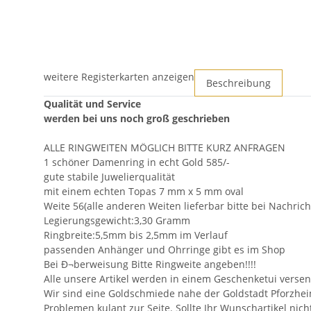
weitere Registerkarten anzeigen
Beschreibung
Qualität und Service
werden bei uns noch groß geschrieben
ALLE RINGWEITEN MÖGLICH BITTE KURZ ANFRAGEN
1 schöner Damenring in echt Gold 585/-
gute stabile Juwelierqualität
mit einem echten Topas 7 mm x 5 mm oval
Weite 56(alle anderen Weiten lieferbar bitte bei Nachric
Legierungsgewicht:3,30 Gramm
Ringbreite:5,5mm bis 2,5mm im Verlauf
passenden Anhänger und Ohrringe gibt es im Shop
Bei Ð¬berweisung Bitte Ringweite angeben!!!!
Alle unsere Artikel werden in einem Geschenketui versen
Wir sind eine Goldschmiede nahe der Goldstadt Pforzhei
Problemen kulant zur Seite. Sollte Ihr Wunschartikel nic