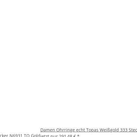
Damen Ohrringe echt Topas Weißgold 333 Stec
ecker N6931 TO Gold
jetzt nur
291,48 €
*