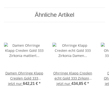
Ähnliche Artikel
Damen Ohrringe Klapp
Ohrringe Klapp Creolen
Creolen Gold 333
echt Gold 333 Zirkonia
Ohr
Zirkonia mattiert
Damen teilrhod.
3
jetzt nur
jetzt nur
je
642,21 €
*
434,85 €
*
Gelbgold
Gelbgold Qualität
Ge