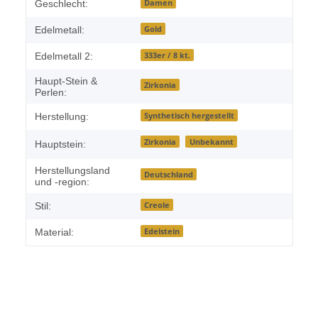
Damen
Geschlecht:
Gold
Edelmetall:
333er / 8 kt.
Edelmetall 2:
Haupt-Stein &
Zirkonia
Perlen:
Synthetisch hergestellt
Herstellung:
Zirkonia
Unbekannt
Hauptstein:
Herstellungsland
Deutschland
und -region:
Creole
Stil:
Edelstein
Material: