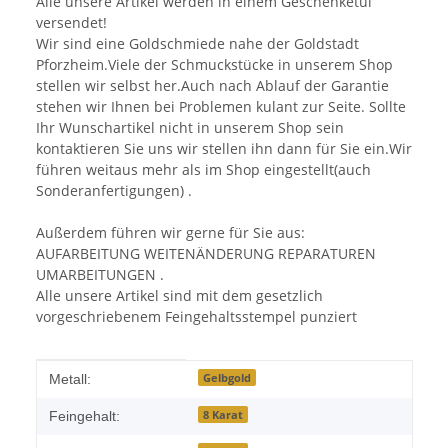
Alle unsere Artikel werden in einem Geschenketui
versendet!
Wir sind eine Goldschmiede nahe der Goldstadt
Pforzheim.Viele der Schmuckstücke in unserem Shop
stellen wir selbst her.Auch nach Ablauf der Garantie
stehen wir Ihnen bei Problemen kulant zur Seite. Sollte
Ihr Wunschartikel nicht in unserem Shop sein
kontaktieren Sie uns wir stellen ihn dann für Sie ein.Wir
führen weitaus mehr als im Shop eingestellt(auch
Sonderanfertigungen) .
Außerdem führen wir gerne für Sie aus:
AUFARBEITUNG WEITENÄNDERUNG REPARATUREN
UMARBEITUNGEN .
Alle unsere Artikel sind mit dem gesetzlich
vorgeschriebenem Feingehaltsstempel punziert
Produkteigenschaft
Wert
Gelbgold
Metall:
8 Karat
Feingehalt: