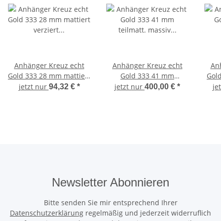
Anhänger Kreuz echt
Anhänger Kreuz echt
An
Gold 333 28 mm mattiert
Gold 333 41 mm
Gold
verziert Gelbgold Unisex
teilmatt. massiv Qualität
güns
jetzt nur
jetzt nur
je
94,32 €
*
400,00 €
*
günstig
8kt Gelbgold Unisex
Newsletter Abonnieren
Bitte senden Sie mir entsprechend Ihrer
Datenschutzerklärung
regelmäßig und jederzeit widerruflich