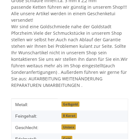
Größe Schlaufe innen:ca. 3 mm x 2,2 mm
passende Ketten führen wir günstig in unserem Shop!!!
Alle unsere Artikel werden in einem Geschenketui
versendet!
Wir sind eine Goldschmiede nahe der Goldstadt
Pforzheim.Viele der Schmuckstücke in unserem Shop
stellen wir selbst her.Auch nach Ablauf der Garantie
stehen wir Ihnen bei Problemen kulant zur Seite. Sollte
Ihr Wunschartikel nicht in unserem Shop sein
kontaktieren Sie uns wir stellen ihn dann für Sie ein.Wir
führen weitaus mehr als im Shop eingestellt(auch
Sonderanfertigungen) . Außerdem führen wir gerne für
Sie aus: AUFARBEITUNG WEITENÄNDERUNG
REPARATUREN UMARBEITUNGEN .
Produkteigenschaft
Wert
Gelbgold
Metall:
8 Karat
Feingehalt:
Unisex
Geschlecht:
Gold