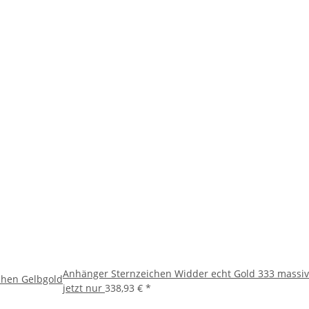
Anhänger Sternzeichen Widder echt Gold 333 massiv T
chen Gelbgold
jetzt nur
338,93 €
*