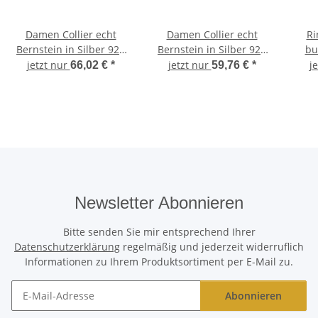
Damen Collier echt
Damen Collier echt
Ri
Bernstein in Silber 925
Bernstein in Silber 925
bu
Bernsteincollier
Bernsteincollier
jetzt nur
jetzt nur
j
66,02 €
*
59,76 €
*
Sterlingsilber AB25
Sterlingsilber JUB30
Ste
Newsletter Abonnieren
Bitte senden Sie mir entsprechend Ihrer
Datenschutzerklärung
regelmäßig und jederzeit widerruflich
Informationen zu Ihrem Produktsortiment per E-Mail zu.
Abonnieren
Newsletter Abonnieren