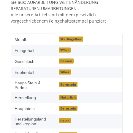
Sie aus: AUFARBEITUNG WEITENÄNDERUNG
REPARATUREN UMARBEITUNGEN .
Alle unsere Artikel sind mit dem gesetzlich
vorgeschriebenem Feingehaltsstempel punziert
Produkteigenschaft
Wert
Sterlingsilber
Metall:
925er
Feingehalt:
Damen
Geschlecht:
Silber
Edelmetall:
Haupt-Stein &
Bernstein
Perlen:
Natürlich
Herstellung:
Bernstein
Hauptstein:
Herstellungsland
Polen
und -region: